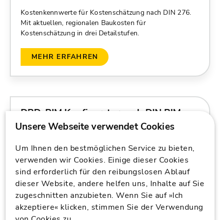
Kostenkennwerte für Kostenschätzung nach DIN 276.
Mit aktuellen, regionalen Baukosten für
Kostenschätzung in drei Detailstufen.
MEHR ERFAHREN
DBD-BIM Konfigurator nach DIN BIM
Cloud
Die individuellen Bauteile mit den standardisierten
Um Ihnen den bestmöglichen Service zu bieten,
Attributen nach DIN BIM Cloud ermöglichen
verwenden wir Cookies. Einige dieser Cookies
transparente BIM-Prozesse. Mit DBD-BIM nutzen Sie
sind erforderlich für den reibungslosen Ablauf
das direkt in Ihrer CAD.
dieser Website, andere helfen uns, Inhalte auf Sie
zugeschnitten anzubieten. Wenn Sie auf »Ich
MEHR ERFAHREN
akzeptiere« klicken, stimmen Sie der Verwendung
von Cookies zu.