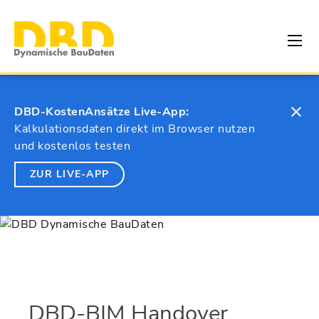
DBD-KostenAnsätze Live-App:
Kalkulationsdaten direkt im Browser nutzen
und kostenlos testen
ZUR LIVE-APP
DBD-BIM Handover