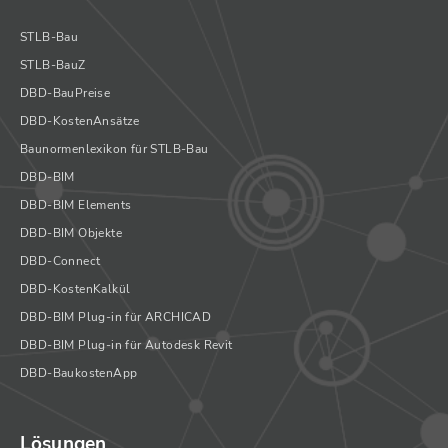
STLB-Bau
STLB-BauZ
DBD-BauPreise
DBD-KostenAnsätze
Baunormenlexikon für STLB-Bau
DBD-BIM
DBD-BIM Elements
DBD-BIM Objekte
DBD-Connect
DBD-KostenKalkül
DBD-BIM Plug-in für ARCHICAD
DBD-BIM Plug-in für Autodesk Revit
DBD-BaukostenApp
Lösungen