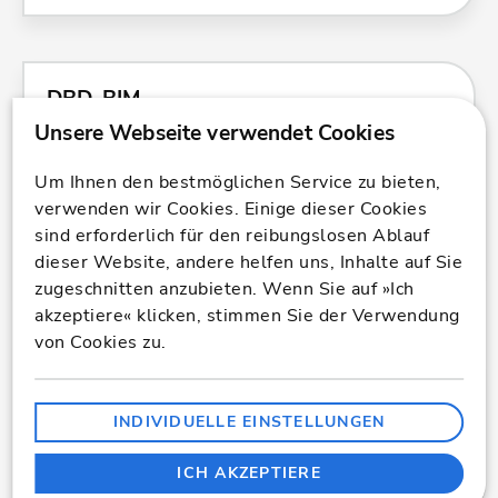
DBD-BIM
BIM-Daten für Bauteile. Nutzen Sie aktuelle Baukosten,
Bauleistungen und standardisierte Bauteilattribute
Um Ihnen den bestmöglichen Service zu bieten,
direkt in Ihrer CAD, AVA oder BIM-Software.
verwenden wir Cookies. Einige dieser Cookies
sind erforderlich für den reibungslosen Ablauf
MEHR ERFAHREN
dieser Website, andere helfen uns, Inhalte auf Sie
zugeschnitten anzubieten. Wenn Sie auf »Ich
akzeptiere« klicken, stimmen Sie der Verwendung
von Cookies zu.
DBD-BIM Elements
Kostenelemente für Kostenschätzung und
INDIVIDUELLE EINSTELLUNGEN
Kostenberechnung. Konfigurieren Sie individuelle
Elemente mit aktuellen Baukosten und STLB-Bau
ICH AKZEPTIERE
konformen Teilleistungen.