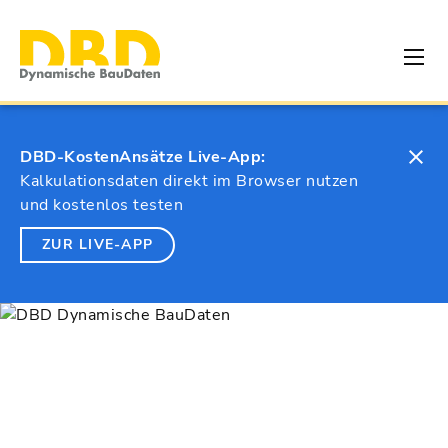
DBD-KostenAnsätze Live-App:
Kalkulationsdaten direkt im Browser nutzen
und kostenlos testen
ZUR LIVE-APP