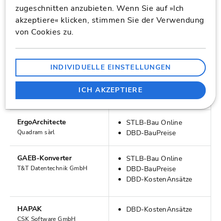
DBD-BIM Online
zugeschnitten anzubieten. Wenn Sie auf »Ich
DBD-BIM Offline
akzeptiere« klicken, stimmen Sie der Verwendung
von Cookies zu.
DIN BIM Cloud
STLB-Bau Online
DIN Bauportal GmbH -
DBD-BauPreise
Dynamische BauDaten-
DBD-BIM Online
INDIVIDUELLE EINSTELLUNGEN
ELITECAD
DBD-BIM Online
ICH AKZEPTIERE
XEOMETRIC GmbH
ErgoArchitecte
STLB-Bau Online
Quadram sàrl
DBD-BauPreise
GAEB-Konverter
STLB-Bau Online
T&T Datentechnik GmbH
DBD-BauPreise
DBD-KostenAnsätze
HAPAK
DBD-KostenAnsätze
CSK Software GmbH