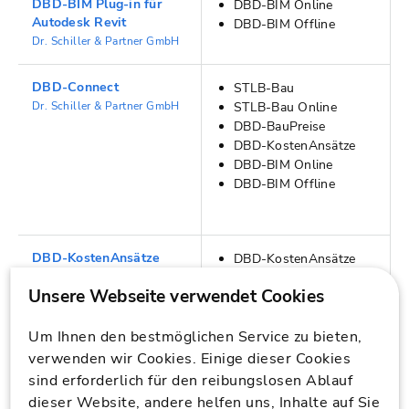
DBD-BIM Plug-in für
DBD-BIM Online
Autodesk Revit
DBD-BIM Offline
Dr. Schiller & Partner GmbH
DBD-Connect
STLB-Bau
Dr. Schiller & Partner GmbH
STLB-Bau Online
DBD-BauPreise
DBD-KostenAnsätze
DBD-BIM Online
DBD-BIM Offline
DBD-KostenAnsätze
DBD-KostenAnsätze
Live-App
Online
Dr. Schiller & Partner GmbH
Um Ihnen den bestmöglichen Service zu bieten,
DBD-KostenKalkül
STLB-Bau
verwenden wir Cookies. Einige dieser Cookies
Dr. Schiller & Partner GmbH
STLB-Bau Online
sind erforderlich für den reibungslosen Ablauf
DBD-BauPreise
DBD-KostenAnsätze
dieser Website, andere helfen uns, Inhalte auf Sie