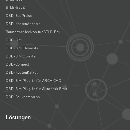
STLB-BauZ
DBD-BauPreise
DBD-KostenAnsätze
Baunormenlexikon für STLB-Bau
DBD-BIM
DBD-BIM Elements
DBD-BIM Objekte
DBD-Connect
DBD-KostenKalkül
DBD-BIM Plug-in für ARCHICAD
DBD-BIM Plug-in für Autodesk Revit
DBD-BaukostenApp
Lösungen