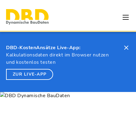
DBD-KostenAnsätze Live-App:
Kalkulationsdaten direkt im Browser nutzen
und kostenlos testen
ZUR LIVE-APP