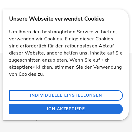
Um Ihnen den bestmöglichen Service zu bieten,
verwenden wir Cookies. Einige dieser Cookies
sind erforderlich für den reibungslosen Ablauf
dieser Website, andere helfen uns, Inhalte auf Sie
zugeschnitten anzubieten. Wenn Sie auf »Ich
akzeptiere« klicken, stimmen Sie der Verwendung
So läuft Ihre Bewerbung ab
von Cookies zu.
Eine Bewerbung ist für beide Seiten ein
Kennenlernen. Deshalb geht es bei uns auch darum,
INDIVIDUELLE EINSTELLUNGEN
ob Aufgaben und Erwartungen zueinander passen.
Auf der Jobseite und im Bewerbungsprozess bleiben
ICH AKZEPTIERE
wir bewusst beim respektvollen »Sie« - im Team
wird daraus später meistens schnell ein »Du«.