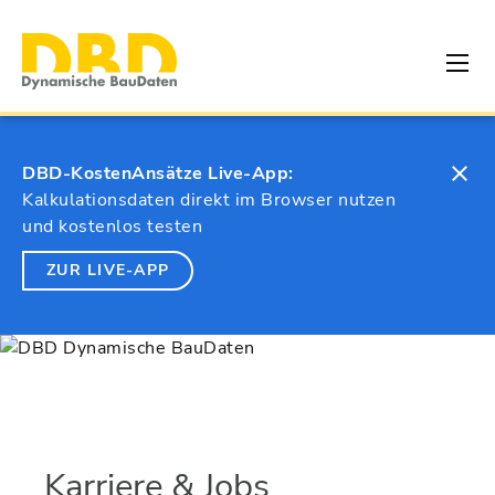
DBD-KostenAnsätze Live-App:
Kalkulationsdaten direkt im Browser nutzen
und kostenlos testen
ZUR LIVE-APP
Karriere & Jobs