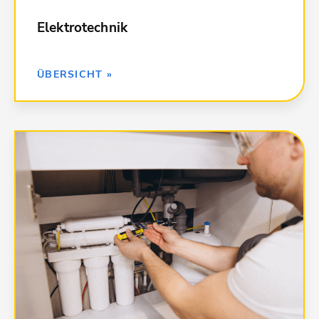
059 Sicherheitsbeleuchtungsanlagen
Elektrotechnik
ZURÜCK »
ÜBERSICHT »
Kalkulationsdaten für alle Leistungen in
Sanitärinstallation:
000 Baustelleneinrichtungen;
Sicherheitseinrichtungen
011 Abscheider- und Kleinkläranlagen
043 Druckrohrleitungen für Gas, Wasser und
Abwasser
044 Abwasseranlagen - Leitungen, Abläufe,
Armaturen
045 Gas-, Wasser- und Entwässerungsanlagen -