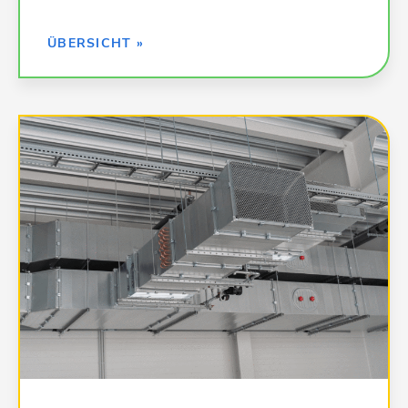
ZURÜCK »
ÜBERSICHT »
Kalkulationsdaten für alle Leistungen in Heizung
und Raumlufttechnik:
000 Baustelleneinrichtungen;
Sicherheitseinrichtungen
040 Wärmeversorgungsanlagen -
Betriebseinrichtungen
041 Wärmeversorgungsanlagen -
Leitungen, Armaturen, Heizflächen
047 Dämm- und Brandschutzarbeiten an
technischen Anlagen
049 Feuerlöschanlagen, Feuerlöschgeräte
075 Raumlufttechnische Anlagen