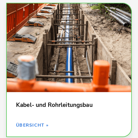
Kalkulationsdaten für alle Leistungen im Kabel-
und Rohrleitungsbau
002 Erdarbeiten
043 Druckrohrleitungen für Gas, Wasser und
Abwasser
044 Abwasseranlagen - Leitungen, Abläufe,
Armaturen
051 Kabelleitungstiefbauarbeiten
080 Straßen, Wege, Plätze
und viele weitere
Kabel- und Rohrleitungsbau
ZURÜCK »
ÜBERSICHT »