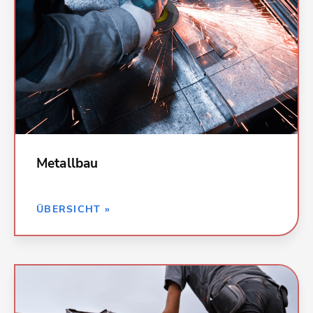
000 Baustelleneinrichtungen;
Sicherheitseinrichtungen
001 Gerüstarbeiten
017 Stahlbauarbeiten
031 Metallbauarbeiten
038 Vorgehängte hinterlüftete Fassaden
075 Raumlufttechnische Anlagen
Metallbau
ZURÜCK »
ÜBERSICHT »
Kalkulationsdaten für alle Leistungen in
Dachdeckerarbeiten: