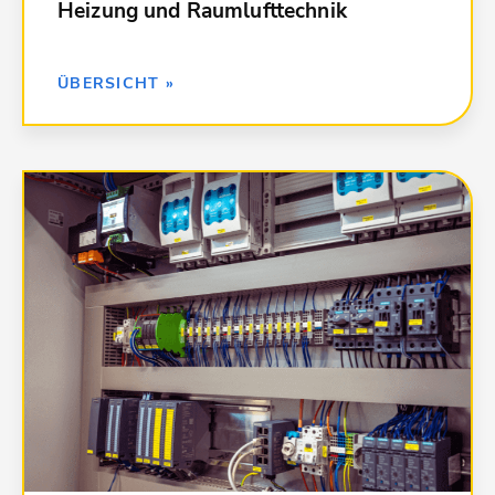
Heizung und Raumlufttechnik
ZURÜCK »
ÜBERSICHT »
Kalkulationsdaten für alle Leistungen in
Elektrotechnik:
050 Blitzschutz-/ Erdungsanlagen,
Überspannungsschutz
051 Kabelleitungstiefbauarbeiten
052 Mittelspannungsanlagen
053 Niederspannungsanlagen; Kabel/Leitungen,
Verlegesysteme, Installationsgeräte
054 Niederspannungsanlagen; Verteilersysteme
und Einbaugeräte
058 Leuchten und Lampen