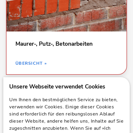
018 Abdichtungsarbeiten
023 Putz- und Stuckarbeiten,
Wärmedämmsysteme
und viele weitere
Maurer-, Putz-, Betonarbeiten
ZURÜCK »
ÜBERSICHT »
Kalkulationsdaten für alle Leistungen bei Estrich-
Um Ihnen den bestmöglichen Service zu bieten,
und Fliesenarbeiten:
verwenden wir Cookies. Einige dieser Cookies
sind erforderlich für den reibungslosen Ablauf
014 Natur-, Betonwerksteinarbeiten
dieser Website, andere helfen uns, Inhalte auf Sie
018 Abdichtungsarbeiten
zugeschnitten anzubieten. Wenn Sie auf »Ich
024 Fliesen- und Plattenarbeiten