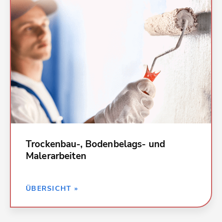
Kalkulationsdaten für alle Leistungen bei
Trockenbau-, Bodenbelags- und Malerarbeiten:
023 Putz- und Stuckarbeiten,
Wärmedämmsysteme
028 Parkett-, Holzpflasterarbeiten
033 Baureinigungsarbeiten
034 Maler- und Lackierarbeiten - Beschichtungen
036 Bodenbelagsarbeiten
037 Tapezierarbeiten
039 Trockenbauarbeiten
und viele weitere
Trockenbau-, Bodenbelags- und
Malerarbeiten
ZURÜCK »
ÜBERSICHT »