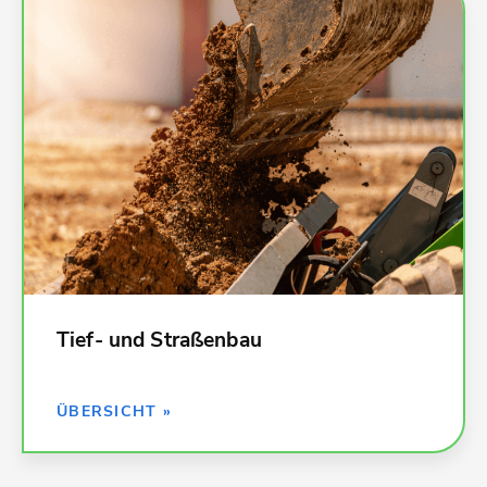
Kalkulationsdaten für alle Leistungen im Tief- und
Straßenbau:
002 Erdarbeiten
003 Landschaftsbauarbeiten
006 Spezialtiefbau
008 Wasserhaltungsarbeiten
009 Entwässerungskanalarbeiten
011 Abscheider- und Kleinkläranlagen
080 Straßen, Wege, Plätze
und viele weitere
Tief- und Straßenbau
ZURÜCK »
ÜBERSICHT »