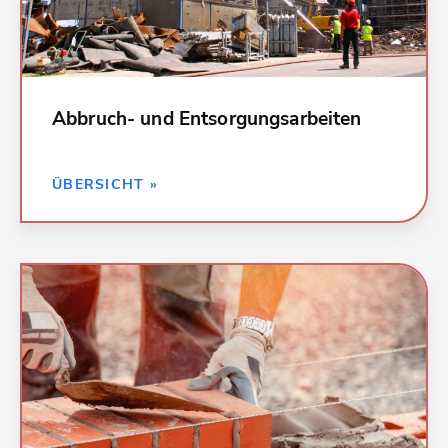
Beseitigung
Abbruch- und Entsorgungsarbeiten
ZURÜCK »
ÜBERSICHT »
Kalkulationsdaten für alle Leistungen bei Maurer-,
Putz- und Betonarbeiten:
001 Gerüstarbeiten
012 Maurerarbeiten
013 Betonarbeiten
014 Natur-, Betonwerksteinarbeiten