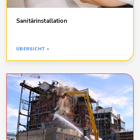
Ausstattung, Elemente, Fertigbäder
046 Gas-, Wasser- und Entwässerungsanlagen -
Betriebseinrichtungen
Sanitärinstallation
047 Dämm- und Brandschutzarbeiten an
technischen Anlagen
ZURÜCK »
ÜBERSICHT »
Kalkulationsdaten für alle Leistungen in Abbruch-
und Entsorgungsarbeiten:
000 Baustelleneinrichtungen;
Sicherheitseinrichtungen
001 Gerüstarbeiten
084 Abbruch-, Rückbau- und
Schadstoffsanierungsarbeiten
087 Abfallentsorgung; Verwertung und