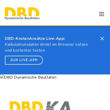
DBD-KostenAnsätze Live-App:
Kalkulationsdaten direkt im Browser nutzen
und kostenlos testen
ZUR LIVE-APP