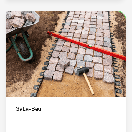
Kalkulationsdaten für alle Leistungen im GaLa-
Bau:
002 Erdarbeiten
003 Landschaftsbauarbeiten
004 Landschaftsbauarbeiten - Pflanzen
012 Mauerarbeiten
013 Betonarbeiten
014 Natur-, Betonwerksteinarbeiten
018 Abdichtungsarbeiten
080 Straßen, Wege, Plätze
und viele mehr
GaLa-Bau