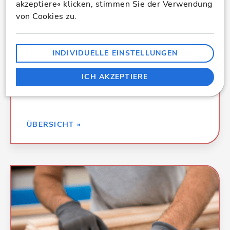
akzeptiere« klicken, stimmen Sie der Verwendung
025 Estricharbeiten
von Cookies zu.
033 Baureinigungsarbeiten
039 Trockenbauarbeiten
und viele weitere
INDIVIDUELLE EINSTELLUNGEN
ICH AKZEPTIERE
Estrich- und Fliesenarbeiten
ZURÜCK »
ÜBERSICHT »
Kalkulationsdaten für alle Leistungen in
Tischlerarbeiten:
026 Fenster, Außentüren
027 Tischlerarbeiten