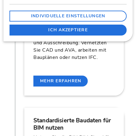
Kosten planen und
ausschreiben im BIM-Prozess
INDIVIDUELLE EINSTELLUNGEN
BIM lebt von Informationen. Wir
bieten Ihnen Lösungen für
ICH AKZEPTIERE
modellbasierte Kostenplanung
und Ausschreibung. Vernetzten
Sie CAD und AVA, arbeiten mit
Bauplänen oder nutzen IFC.
MEHR ERFAHREN
Standardisierte Baudaten für
BIM nutzen