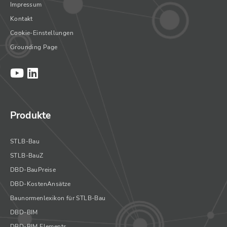
Impressum
Kontakt
Cookie-Einstellungen
Grounding Page
Produkte
STLB-Bau
STLB-BauZ
DBD-BauPreise
DBD-KostenAnsätze
Baunormenlexikon für STLB-Bau
DBD-BIM
DBD-BIM Elements