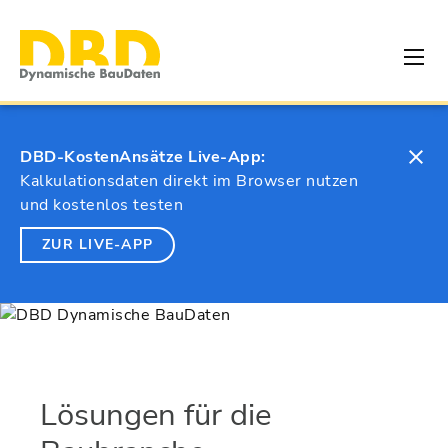
DBD-KostenAnsätze Live-App:
Kalkulationsdaten direkt im Browser nutzen
und kostenlos testen
ZUR LIVE-APP
Lösungen für die