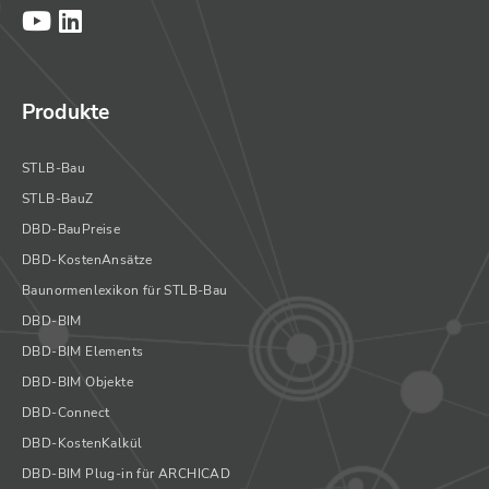
Produkte
STLB-Bau
STLB-BauZ
DBD-BauPreise
DBD-KostenAnsätze
Baunormenlexikon für STLB-Bau
DBD-BIM
DBD-BIM Elements
DBD-BIM Objekte
DBD-Connect
DBD-KostenKalkül
DBD-BIM Plug-in für ARCHICAD