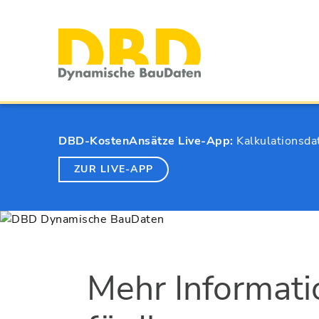
DBD-KostenAnsätze Live-App:
Kalkulationsda
ZUR LIVE-APP
Mehr Informat