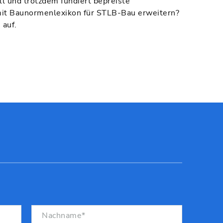
l und trotzdem fundiert bepreiste
mit Baunormenlexikon für STLB-Bau erweitern?
 auf.