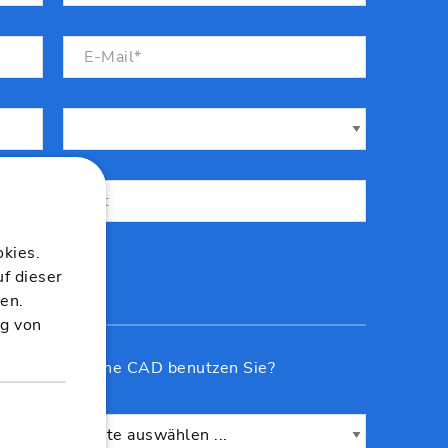
kies.
uf dieser
ten.
ng von
are
Welche CAD benutzen Sie?