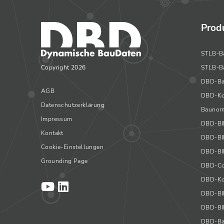
Prod
STLB-B
Copyright 2026
STLB-B
DBD-Ba
AGB
DBD-Ko
Datenschutzerklärung
Baunorm
Impressum
DBD-B
Kontakt
DBD-BI
Cookie-Einstellungen
DBD-BI
Grounding Page
DBD-Co
DBD-Ko
DBD-BI
DBD-BIM
DBD-Ba