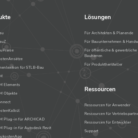
ukte
Lösungen
au
Für Architekten & Planende
auZ
Für Bauunternehmen & Handw
uPreise
Für öffentliche & gewerbliche
Bauherren
stenAnsätze
Für Produkthersteller
enlexikon für STLB-Bau
IM
M Elements
Ressourcen
M Objekte
nnect
Ressourcen für Anwender
stenKalkül
Ressourcen für Vertriebspartn
M Plug-in für ARCHICAD
Ressourcen für Entwickler
 Plug-in für Autodesk Revit
Support
ukostenApp