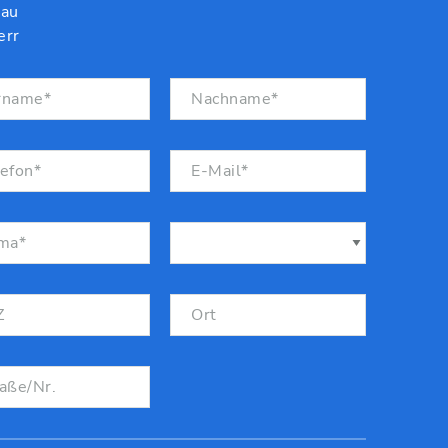
au
rr