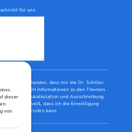
achricht für uns:
Ich bin einverstanden, dass mir die Dr. Schiller
& Partner GmbH Informationen zu den Themen
kies.
Baukosten, Baukalkulation und Ausschreibung
uf dieser
zusendet. Ich weiß, dass ich die Einwilligung
ten.
jederzeit widerrufen kann.
ng von