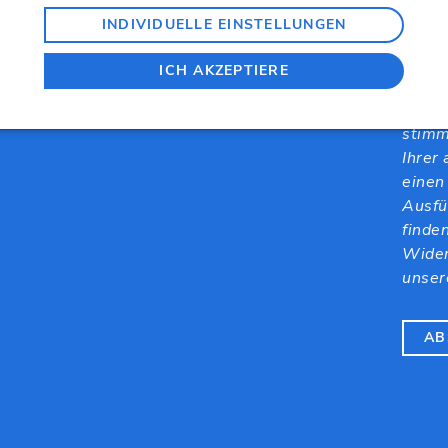
INDIVIDUELLE EINSTELLUNGEN
Bitte
aus. 
ICH AKZEPTIERE
gewäh
bunde
stimm
Ihrer
einen
Ausfü
finde
Wider
unser
AB