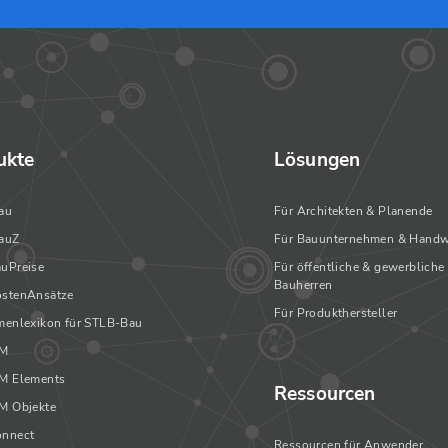
ukte
Lösungen
au
Für Architekten & Planende
auZ
Für Bauunternehmen & Handw
uPreise
Für öffentliche & gewerbliche
Bauherren
stenAnsätze
Für Produkthersteller
enlexikon für STLB-Bau
IM
M Elements
Ressourcen
M Objekte
nnect
Ressourcen für Anwender