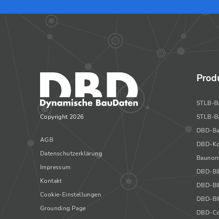
Prod
STLB-B
Copyright 2026
STLB-B
DBD-Ba
AGB
DBD-Ko
Datenschutzerklärung
Baunorm
Impressum
DBD-B
Kontakt
DBD-BI
Cookie-Einstellungen
DBD-BI
Grounding Page
DBD-Co