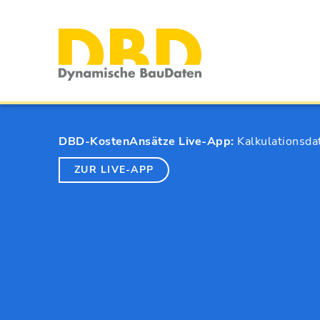
DBD-KostenAnsätze Live-App:
Kalkulationsda
ZUR LIVE-APP