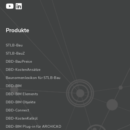
Produkte
STLB-Bau
STLB-BauZ
DBD-BauPreise
DBD-KostenAnsätze
Baunormenlexikon für STLB-Bau
DBD-BIM
DBD-BIM Elements
DBD-BIM Objekte
DBD-Connect
DBD-KostenKalkül
DBD-BIM Plug-in für ARCHICAD