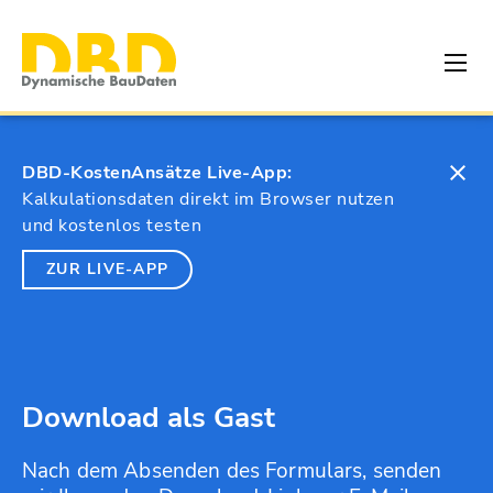
DBD-KostenAnsätze Live-App:
Kalkulationsdaten direkt im Browser nutzen
und kostenlos testen
ZUR LIVE-APP
Download als Gast
Nach dem Absenden des Formulars, senden