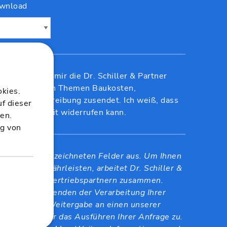
ownload
standen, dass mir die Dr. Schiller & Partner
tionen zu den Themen Baukosten,
kies.
n und Ausschreibung zusendet. Ich weiß, dass
uf dieser
lligung jederzeit widerrufen kann.
ten.
ng von
lle mit * gekennzeichneten Felder aus. Um Ihnen
euung zu gewährleisten, arbeitet Dr. Schiller &
esweit mit Vertriebspartnern zusammen.
 mit dem Absenden der Verarbeitung Ihrer
 sowie der Weitergabe an einen unserer
iebspartner für das Ausführen Ihrer Anfrage zu.