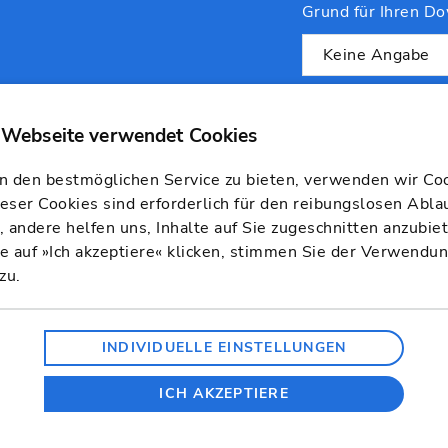
Grund für Ihren D
Ich bin einver
GmbH Informa
 den bestmöglichen Service zu bieten, verwenden wir Coo
Baukalkulatio
ieser Cookies sind erforderlich für den reibungslosen Abla
ich die Einwi
 andere helfen uns, Inhalte auf Sie zugeschnitten anzubie
 auf »Ich akzeptiere« klicken, stimmen Sie der Verwendu
zu.
Bitte füllen Sie a
eine optimale Betr
INDIVIDUELLE EINSTELLUNGEN
Partner GmbH bund
Daher stimmen Sie
ICH AKZEPTIERE
angegebenen Daten
autorisierten Vertr