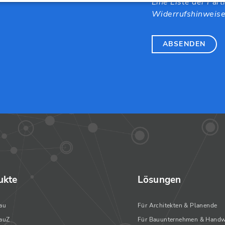
Eine Liste der Part
Widerrufshinweise 
ABSENDEN
ukte
Lösungen
au
Für Architekten & Planende
auZ
Für Bauunternehmen & Handw