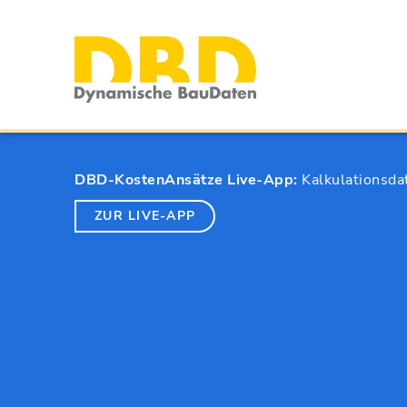
DBD-KostenAnsätze Live-App:
Kalkulationsda
ZUR LIVE-APP