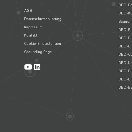
DBD-Ba
AGB
DBD-Ko
Datenschutzerklärung
Baunorm
Impressum
DBD-B
Kontakt
DBD-BI
Cookie-Einstellungen
DBD-BI
Grounding Page
DBD-Co
DBD-Ko
DBD-BI
DBD-BIM
DBD-Ba