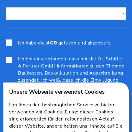
Ich habe die
AGB
gelesen und akzeptiert.
Ich bin einverstanden, dass mir die Dr. Schiller
& Partner GmbH Informationen zu den Themen
Baukosten, Baukalkulation und Ausschreibung
zusendet. Ich weiß, dass ich die Einwilligung
jederzeit wiederrufen kann.
Um Ihnen den bestmöglichen Service zu bieten,
verwenden wir Cookies. Einige dieser Cookies
ABSENDEN
sind erforderlich für den reibungslosen Ablauf
dieser Website, andere helfen uns, Inhalte auf Sie