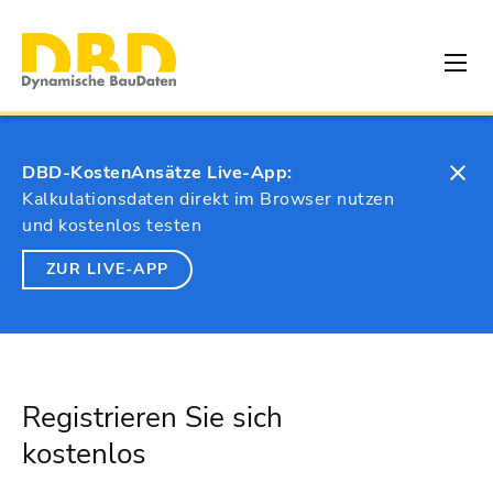
DBD-KostenAnsätze Live-App:
Kalkulationsdaten direkt im Browser nutzen
und kostenlos testen
ZUR LIVE-APP
Registrieren Sie sich
kostenlos