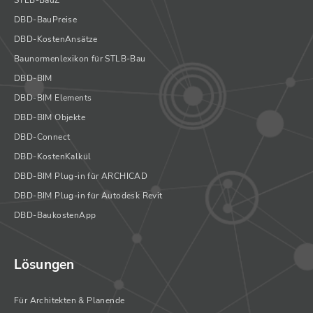
STLB-BauZ
DBD-BauPreise
DBD-KostenAnsätze
Baunormenlexikon für STLB-Bau
DBD-BIM
DBD-BIM Elements
DBD-BIM Objekte
DBD-Connect
DBD-KostenKalkül
DBD-BIM Plug-in für ARCHICAD
DBD-BIM Plug-in für Autodesk Revit
DBD-BaukostenApp
Lösungen
Für Architekten & Planende